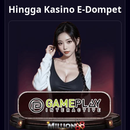
Hingga Kasino E-Dompet