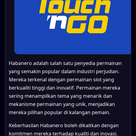
Habanero adalah salah satu penyedia permainan
yang semakin popular dalam industri perjudian.
Mereka terkenal dengan permainan slot yang
berkualiti tinggi dan inovatif. Permainan mereka
sering menampilkan tema yang menarik dan
mekanisme permainan yang unik, menjadikan
mereka pilihan popular di kalangan pemain.
Keberhasilan Habanero boleh dikaitkan dengan
komitmen mereka terhadap kualiti dan inovasi.