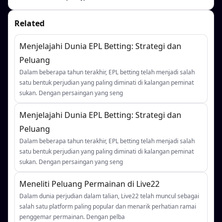
Related
Menjelajahi Dunia EPL Betting: Strategi dan
Peluang
Dalam beberapa tahun terakhir, EPL betting telah menjadi salah
satu bentuk perjudian yang paling diminati di kalangan peminat
sukan. Dengan persaingan yang seng
Menjelajahi Dunia EPL Betting: Strategi dan
Peluang
Dalam beberapa tahun terakhir, EPL betting telah menjadi salah
satu bentuk perjudian yang paling diminati di kalangan peminat
sukan. Dengan persaingan yang seng
Meneliti Peluang Permainan di Live22
Dalam dunia perjudian dalam talian, Live22 telah muncul sebagai
salah satu platform paling popular dan menarik perhatian ramai
penggemar permainan. Dengan pelba