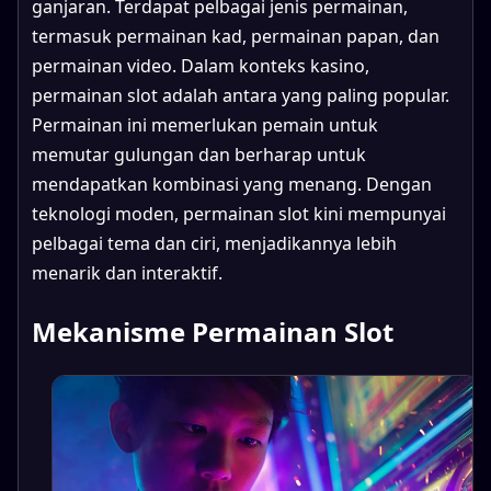
ganjaran. Terdapat pelbagai jenis permainan,
termasuk permainan kad, permainan papan, dan
permainan video. Dalam konteks kasino,
permainan slot adalah antara yang paling popular.
Permainan ini memerlukan pemain untuk
memutar gulungan dan berharap untuk
mendapatkan kombinasi yang menang. Dengan
teknologi moden, permainan slot kini mempunyai
pelbagai tema dan ciri, menjadikannya lebih
menarik dan interaktif.
Mekanisme Permainan Slot