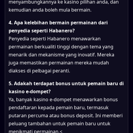
menyambungkannya ke kasino pilihan anda, dan
kemudian anda boleh mula bermain.
4. Apa kelebihan bermain permainan dari
penyedia seperti Habanero?
Penyedia seperti Habanero menawarkan
permainan berkualiti tinggi dengan tema yang
menarik dan mekanisme yang inovatif. Mereka
juga memastikan permainan mereka mudah
diakses di pelbagai peranti.
5. Adakah terdapat bonus untuk pemain baru di
kasino e-dompet?
Ya, banyak kasino e-dompet menawarkan bonus
pendaftaran kepada pemain baru, termasuk
putaran percuma atau bonus deposit. Ini memberi
peluang tambahan untuk pemain baru untuk
menikmati permainan.<