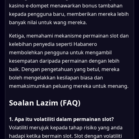
kasino e-dompet menawarkan bonus tambahan
kepada pengguna baru, memberikan mereka lebih
banyak nilai untuk wang mereka.
Ketiga, memahami mekanisme permainan slot dan
kelebihan penyedia seperti Habanero
membolehkan pengguna untuk mengambil
kesempatan daripada permainan dengan lebih
baik. Dengan pengetahuan yang betul, mereka
boleh mengelakkan kesilapan biasa dan
memaksimumkan peluang mereka untuk menang.
Soalan Lazim (FAQ)
1. Apa itu volatiliti dalam permainan slot?
Volatiliti merujuk kepada tahap risiko yang anda
hadapi ketika bermain slot. Slot dengan volatiliti