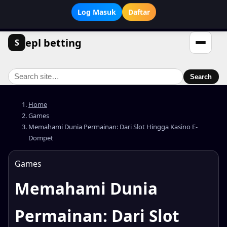
Log Masuk
Daftar
epl betting
S
Search
Search
Home
Games
Memahami Dunia Permainan: Dari Slot Hingga Kasino E-
Dompet
Games
Memahami Dunia
Permainan: Dari Slot