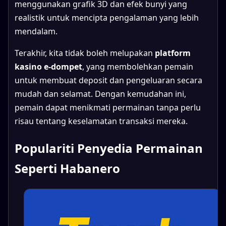
menggunakan grafik 3D dan efek bunyi yang
realistik untuk mencipta pengalaman yang lebih
mendalam.
Terakhir, kita tidak boleh melupakan
platform
kasino e-dompet
, yang membolehkan pemain
untuk membuat deposit dan pengeluaran secara
mudah dan selamat. Dengan kemudahan ini,
pemain dapat menikmati permainan tanpa perlu
risau tentang keselamatan transaksi mereka.
Populariti Penyedia Permainan
Seperti Habanero