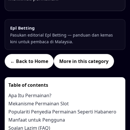
Epl Betting
Pasukan editorial Epl Betting — panduan dan kemas
kini untuk pembaca di Malaysia.
← Back to Home
More in this category
Table of contents
Apa Itu Permainan?
Mekanisme Permainan Slot
Populariti Penyedia Permainan Seperti Habanero
Manfaat untuk Pengguna
Soalan Lazim (FAQ)