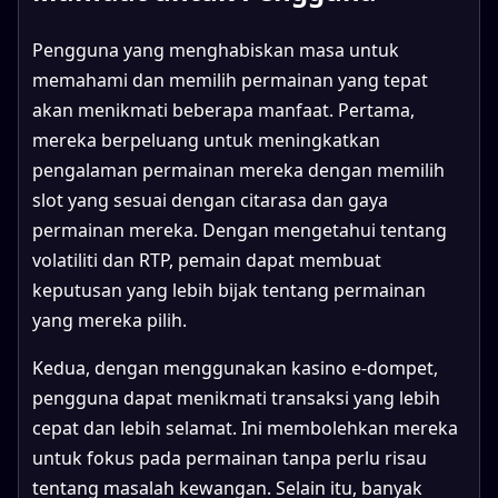
Pengguna yang menghabiskan masa untuk
memahami dan memilih permainan yang tepat
akan menikmati beberapa manfaat. Pertama,
mereka berpeluang untuk meningkatkan
pengalaman permainan mereka dengan memilih
slot yang sesuai dengan citarasa dan gaya
permainan mereka. Dengan mengetahui tentang
volatiliti dan RTP, pemain dapat membuat
keputusan yang lebih bijak tentang permainan
yang mereka pilih.
Kedua, dengan menggunakan kasino e-dompet,
pengguna dapat menikmati transaksi yang lebih
cepat dan lebih selamat. Ini membolehkan mereka
untuk fokus pada permainan tanpa perlu risau
tentang masalah kewangan. Selain itu, banyak