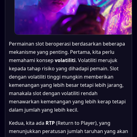
Permainan slot beroperasi berdasarkan beberapa
mekanisme yang penting. Pertama, kita perlu
memahami konsep
volatiliti
. Volatiliti merujuk
kepada tahap risiko yang dihadapi pemain. Slot
dengan volatiliti tinggi mungkin memberikan
kemenangan yang lebih besar tetapi lebih jarang,
manakala slot dengan volatiliti rendah
menawarkan kemenangan yang lebih kerap tetapi
dalam jumlah yang lebih kecil.
Kedua, kita ada
RTP
(Return to Player), yang
menunjukkan peratusan jumlah taruhan yang akan