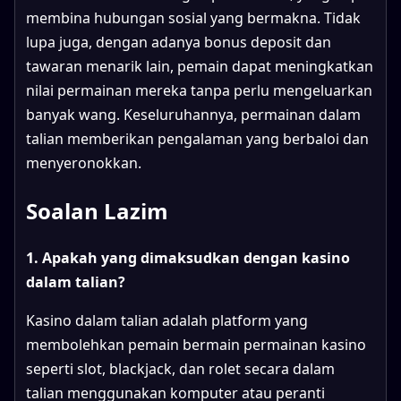
membina hubungan sosial yang bermakna. Tidak
lupa juga, dengan adanya bonus deposit dan
tawaran menarik lain, pemain dapat meningkatkan
nilai permainan mereka tanpa perlu mengeluarkan
banyak wang. Keseluruhannya, permainan dalam
talian memberikan pengalaman yang berbaloi dan
menyeronokkan.
Soalan Lazim
1. Apakah yang dimaksudkan dengan kasino
dalam talian?
Kasino dalam talian adalah platform yang
membolehkan pemain bermain permainan kasino
seperti slot, blackjack, dan rolet secara dalam
talian menggunakan komputer atau peranti