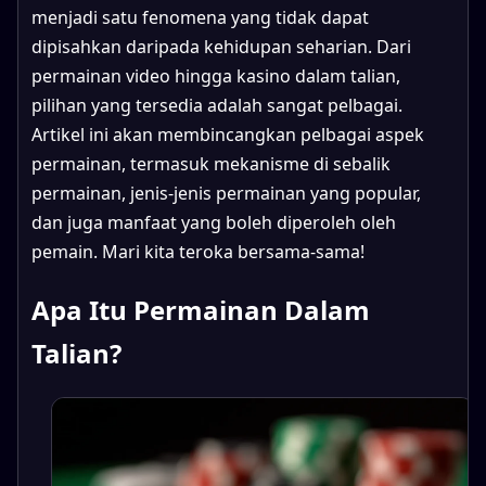
menjadi satu fenomena yang tidak dapat
dipisahkan daripada kehidupan seharian. Dari
permainan video hingga kasino dalam talian,
pilihan yang tersedia adalah sangat pelbagai.
Artikel ini akan membincangkan pelbagai aspek
permainan, termasuk mekanisme di sebalik
permainan, jenis-jenis permainan yang popular,
dan juga manfaat yang boleh diperoleh oleh
pemain. Mari kita teroka bersama-sama!
Apa Itu Permainan Dalam
Talian?