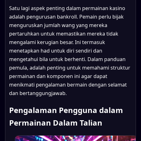
Satu lagi aspek penting dalam permainan kasino
adalah pengurusan bankroll. Pemain perlu bijak
menguruskan jumlah wang yang mereka
pertaruhkan untuk memastikan mereka tidak
mengalami kerugian besar. Ini termasuk
menetapkan had untuk diri sendiri dan
mengetahui bila untuk berhenti. Dalam panduan
pemula, adalah penting untuk memahami struktur
permainan dan komponen ini agar dapat
menikmati pengalaman bermain dengan selamat
dan bertanggungjawab.
Pengalaman Pengguna dalam
Permainan Dalam Talian