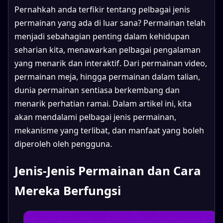
Pernahkah anda terfikir tentang pelbagai jenis
permainan yang ada di luar sana? Permainan telah
menjadi sebahagian penting dalam kehidupan
seharian kita, menawarkan pelbagai pengalaman
yang menarik dan interaktif. Dari permainan video,
permainan meja, hingga permainan dalam talian,
dunia permainan sentiasa berkembang dan
menarik perhatian ramai. Dalam artikel ini, kita
akan mendalami pelbagai jenis permainan,
mekanisme yang terlibat, dan manfaat yang boleh
diperoleh oleh pengguna.
Jenis-Jenis Permainan dan Cara
Mereka Berfungsi