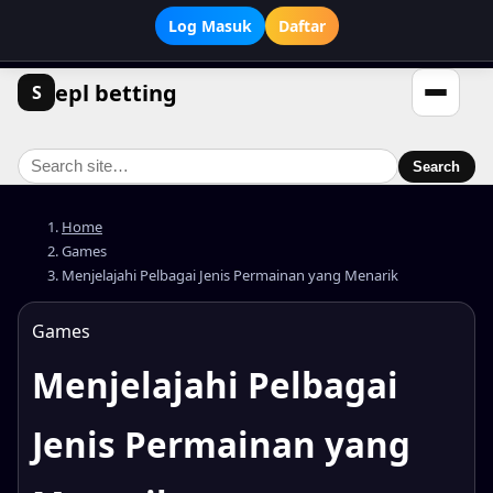
Log Masuk
Daftar
epl betting
S
Search
Search
Home
Games
Menjelajahi Pelbagai Jenis Permainan yang Menarik
Games
Menjelajahi Pelbagai
Jenis Permainan yang