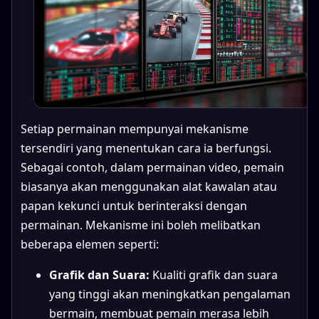
Setiap permainan mempunyai mekanisme
tersendiri yang menentukan cara ia berfungsi.
Sebagai contoh, dalam permainan video, pemain
biasanya akan menggunakan alat kawalan atau
papan kekunci untuk berinteraksi dengan
permainan. Mekanisme ini boleh melibatkan
beberapa elemen seperti:
Grafik dan Suara:
Kualiti grafik dan suara
yang tinggi akan meningkatkan pengalaman
bermain, membuat pemain merasa lebih