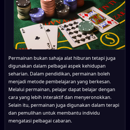
Permainan bukan sahaja alat hiburan tetapi juga
digunakan dalam pelbagai aspek kehidupan
seharian. Dalam pendidikan, permainan boleh
menjadi metode pembelajaran yang berkesan.
Melalui permainan, pelajar dapat belajar dengan
cara yang lebih interaktif dan menyeronokkan.
Selain itu, permainan juga digunakan dalam terapi
dan pemulihan untuk membantu individu
mengatasi pelbagai cabaran.