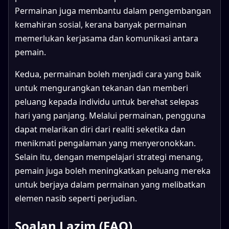
Permainan juga membantu dalam pengembangan
kemahiran sosial, kerana banyak permainan
memerlukan kerjasama dan komunikasi antara
pemain.
Kedua, permainan boleh menjadi cara yang baik
untuk mengurangkan tekanan dan memberi
peluang kepada individu untuk berehat selepas
hari yang panjang. Melalui permainan, pengguna
dapat melarikan diri dari realiti seketika dan
menikmati pengalaman yang menyeronokkan.
Selain itu, dengan mempelajari strategi menang,
pemain juga boleh meningkatkan peluang mereka
untuk berjaya dalam permainan yang melibatkan
elemen nasib seperti perjudian.
Soalan Lazim (FAQ)