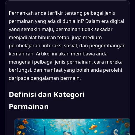
Pernahkah anda terfikir tentang pelbagai jenis
permainan yang ada di dunia ini? Dalam era digital
yang semakin maju, permainan tidak sekadar
menjadi alat hiburan tetapi juga medium
pembelajaran, interaksi sosial, dan pengembangan
kemahiran. Artikel ini akan membawa anda
mengenali pelbagai jenis permainan, cara mereka
berfungsi, dan manfaat yang boleh anda perolehi
daripada pengalaman bermain.
Definisi dan Kategori
Permainan