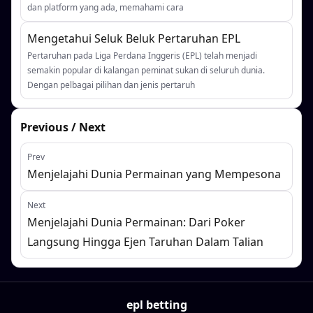
dan platform yang ada, memahami cara
Mengetahui Seluk Beluk Pertaruhan EPL
Pertaruhan pada Liga Perdana Inggeris (EPL) telah menjadi
semakin popular di kalangan peminat sukan di seluruh dunia.
Dengan pelbagai pilihan dan jenis pertaruh
Previous / Next
Prev
Menjelajahi Dunia Permainan yang Mempesona
Next
Menjelajahi Dunia Permainan: Dari Poker
Langsung Hingga Ejen Taruhan Dalam Talian
epl betting