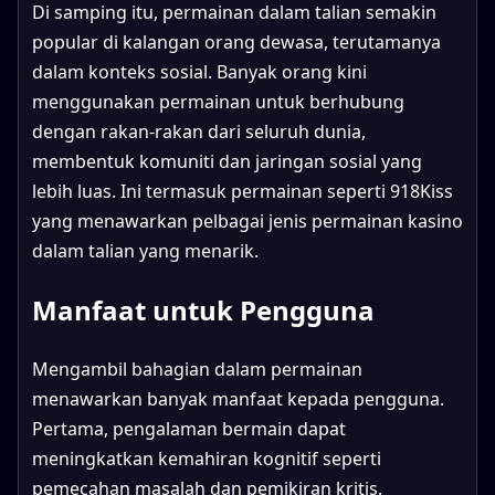
Di samping itu, permainan dalam talian semakin
popular di kalangan orang dewasa, terutamanya
dalam konteks sosial. Banyak orang kini
menggunakan permainan untuk berhubung
dengan rakan-rakan dari seluruh dunia,
membentuk komuniti dan jaringan sosial yang
lebih luas. Ini termasuk permainan seperti 918Kiss
yang menawarkan pelbagai jenis permainan kasino
dalam talian yang menarik.
Manfaat untuk Pengguna
Mengambil bahagian dalam permainan
menawarkan banyak manfaat kepada pengguna.
Pertama, pengalaman bermain dapat
meningkatkan kemahiran kognitif seperti
pemecahan masalah dan pemikiran kritis.