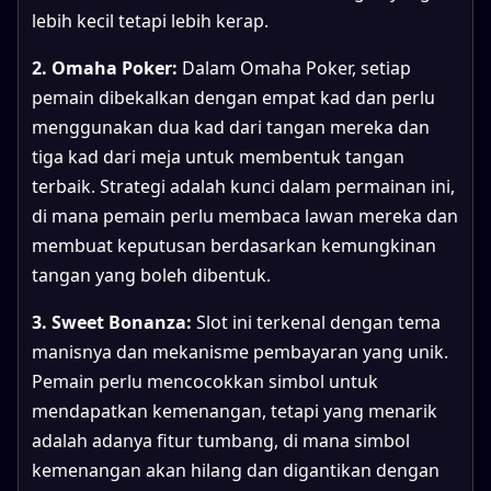
lebih kecil tetapi lebih kerap.
2. Omaha Poker:
Dalam Omaha Poker, setiap
pemain dibekalkan dengan empat kad dan perlu
menggunakan dua kad dari tangan mereka dan
tiga kad dari meja untuk membentuk tangan
terbaik. Strategi adalah kunci dalam permainan ini,
di mana pemain perlu membaca lawan mereka dan
membuat keputusan berdasarkan kemungkinan
tangan yang boleh dibentuk.
3. Sweet Bonanza:
Slot ini terkenal dengan tema
manisnya dan mekanisme pembayaran yang unik.
Pemain perlu mencocokkan simbol untuk
mendapatkan kemenangan, tetapi yang menarik
adalah adanya fitur tumbang, di mana simbol
kemenangan akan hilang dan digantikan dengan