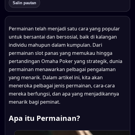
Salin pautan
Permainan telah menjadi satu cara yang popular
untuk bersantai dan bersosial, baik di kalangan
individu mahupun dalam kumpulan. Dari
permainan slot panas yang memukau hingga
pertandingan Omaha Poker yang strategik, dunia
permainan menawarkan pelbagai pengalaman
yang menarik. Dalam artikel ini, kita akan
meneroka pelbagai jenis permainan, cara-cara
mereka berfungsi, dan apa yang menjadikannya
menarik bagi peminat.
Apa itu Permainan?