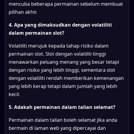
mencuba beberapa permainan sebelum membuat
pilihan akhir.
4. Apa yang dimaksudkan dengan volatiliti
dalam permainan slot?
Volatiliti merujuk kepada tahap risiko dalam
permainan slot. Slot dengan volatiliti tinggi
menawarkan peluang menang yang besar tetapi
dengan risiko yang lebih tinggi, sementara slot
dengan volatiliti rendah memberikan kemenangan
yang lebih kerap tetapi dalam jumlah yang lebih
kecil.
5. Adakah permainan dalam talian selamat?
Permainan dalam talian boleh selamat jika anda
bermain di laman web yang dipercayai dan