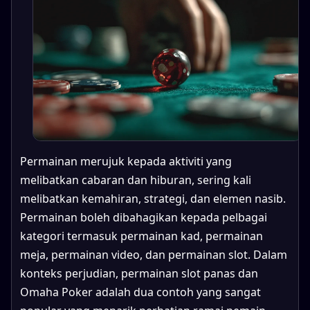
Permainan merujuk kepada aktiviti yang
melibatkan cabaran dan hiburan, sering kali
melibatkan kemahiran, strategi, dan elemen nasib.
Permainan boleh dibahagikan kepada pelbagai
kategori termasuk permainan kad, permainan
meja, permainan video, dan permainan slot. Dalam
konteks perjudian, permainan slot panas dan
Omaha Poker adalah dua contoh yang sangat