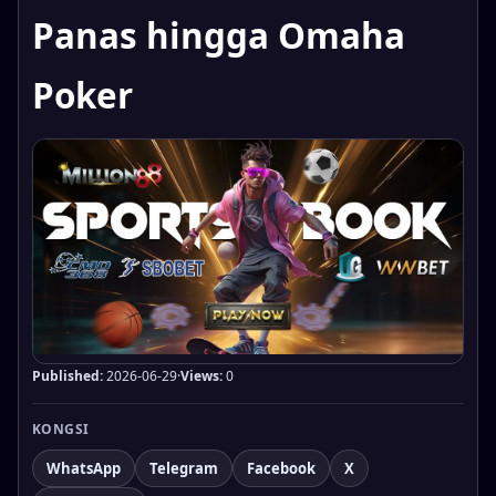
Panas hingga Omaha
Poker
Published:
2026-06-29
·
Views:
0
KONGSI
WhatsApp
Telegram
Facebook
X