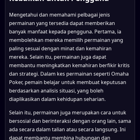
Mengetahui dan memahami pelbagai jenis
permainan yang tersedia dapat memberikan
banyak manfaat kepada pengguna. Pertama, ia
membolehkan mereka memilih permainan yang
paling sesuai dengan minat dan kemahiran
mereka. Selain itu, permainan juga dapat
membantu meningkatkan kemahiran berfikir kritis
dan strategi. Dalam kes permainan seperti Omaha
Poker, pemain belajar untuk membuat keputusan
berdasarkan analisis situasi, yang boleh
diaplikasikan dalam kehidupan seharian.
Selain itu, permainan juga merupakan cara untuk
bersosial dan berinteraksi dengan orang lain, sama
ada secara dalam talian atau secara langsung. Ini
dapat membantu membina hubungan dan