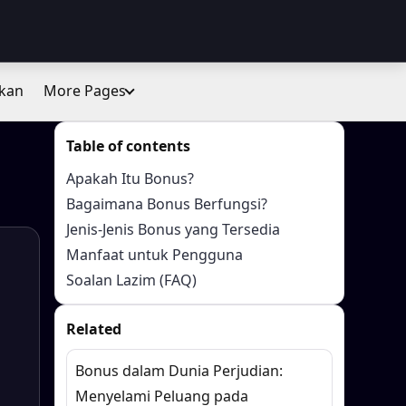
kan
More Pages
Table of contents
Apakah Itu Bonus?
Bagaimana Bonus Berfungsi?
Jenis-Jenis Bonus yang Tersedia
Manfaat untuk Pengguna
Soalan Lazim (FAQ)
Related
Bonus dalam Dunia Perjudian:
Menyelami Peluang pada