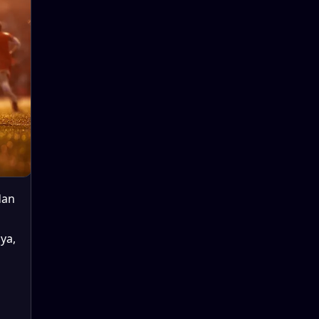
dan
ya,