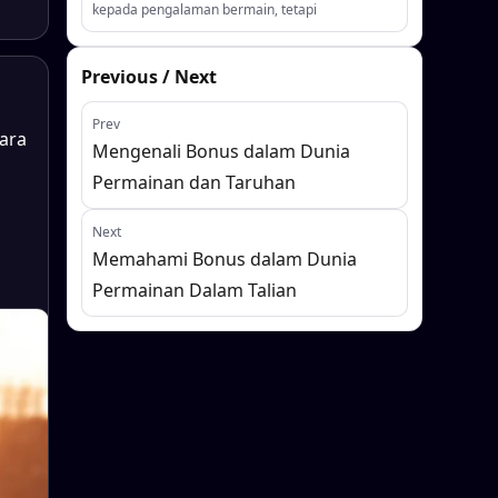
kepada pengalaman bermain, tetapi
Previous / Next
Prev
ara
Mengenali Bonus dalam Dunia
Permainan dan Taruhan
Next
Memahami Bonus dalam Dunia
Permainan Dalam Talian