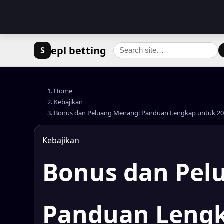
epl betting
S
Search
Home
Kebajikan
Bonus dan Peluang Menang: Panduan Lengkap untuk 20
Kebajikan
Bonus dan Pel
Panduan Leng