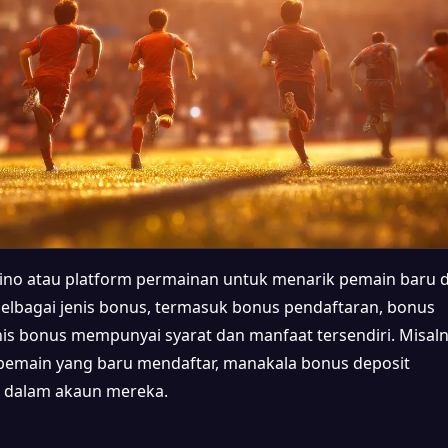
asino atau platform permainan untuk menarik pemain baru 
lbagai jenis bonus, termasuk bonus pendaftaran, bonus
nis bonus mempunyai syarat dan manfaat tersendiri. Misaln
pemain yang baru mendaftar, manakala bonus deposit
e dalam akaun mereka.