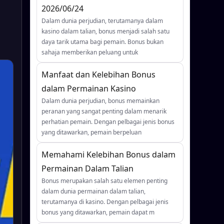
2026/06/24
Dalam dunia perjudian, terutamanya dalam
kasino dalam talian, bonus menjadi salah satu
daya tarik utama bagi pemain. Bonus bukan
sahaja memberikan peluang untuk
Manfaat dan Kelebihan Bonus
dalam Permainan Kasino
Dalam dunia perjudian, bonus memainkan
peranan yang sangat penting dalam menarik
perhatian pemain. Dengan pelbagai jenis bonus
yang ditawarkan, pemain berpeluan
Memahami Kelebihan Bonus dalam
Permainan Dalam Talian
Bonus merupakan salah satu elemen penting
dalam dunia permainan dalam talian,
terutamanya di kasino. Dengan pelbagai jenis
bonus yang ditawarkan, pemain dapat m