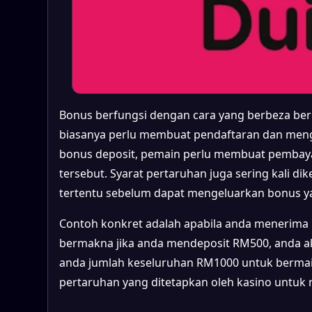
Bonus berfungsi dengan cara yang berbeza ber
biasanya perlu membuat pendaftaran dan men
bonus deposit, pemain perlu membuat pembay
tersebut. Syarat pertaruhan juga sering kali 
tertentu sebelum dapat mengeluarkan bonus y
Contoh konkret adalah apabila anda menerima 
bermakna jika anda mendeposit RM500, anda 
anda jumlah keseluruhan RM1000 untuk berma
pertaruhan yang ditetapkan oleh kasino untu