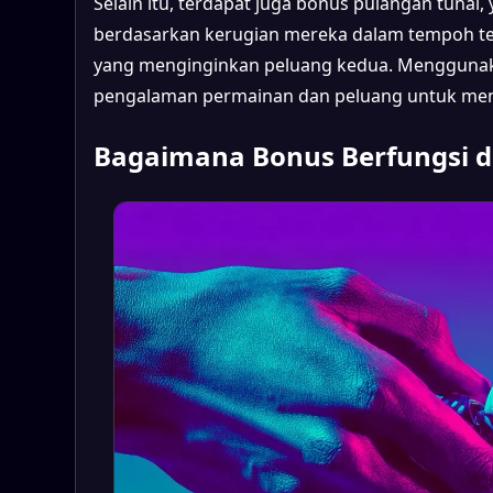
Selain itu, terdapat juga bonus pulangan tuna
berdasarkan kerugian mereka dalam tempoh tert
yang menginginkan peluang kedua. Menggunak
pengalaman permainan dan peluang untuk me
Bagaimana Bonus Berfungsi d