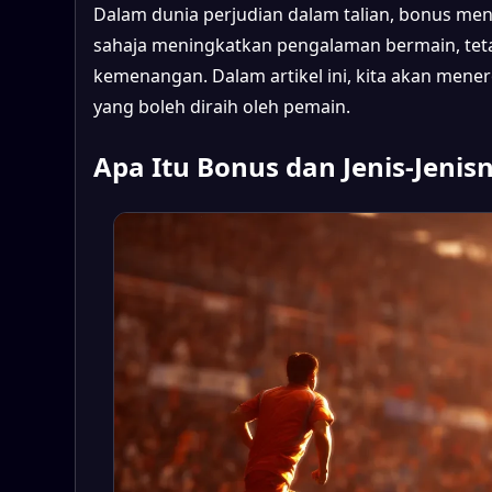
Dalam dunia perjudian dalam talian, bonus men
sahaja meningkatkan pengalaman bermain, tet
kemenangan. Dalam artikel ini, kita akan mener
yang boleh diraih oleh pemain.
Apa Itu Bonus dan Jenis-Jenis