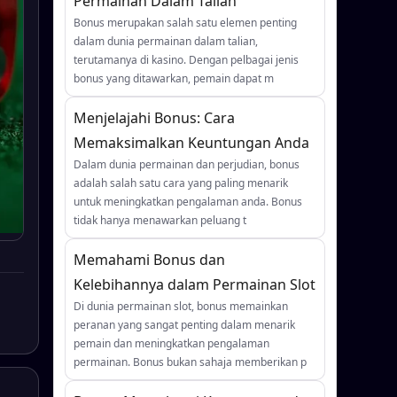
Permainan Dalam Talian
Bonus merupakan salah satu elemen penting
dalam dunia permainan dalam talian,
terutamanya di kasino. Dengan pelbagai jenis
bonus yang ditawarkan, pemain dapat m
Menjelajahi Bonus: Cara
Memaksimalkan Keuntungan Anda
Dalam dunia permainan dan perjudian, bonus
adalah salah satu cara yang paling menarik
untuk meningkatkan pengalaman anda. Bonus
tidak hanya menawarkan peluang t
Memahami Bonus dan
Kelebihannya dalam Permainan Slot
Di dunia permainan slot, bonus memainkan
peranan yang sangat penting dalam menarik
pemain dan meningkatkan pengalaman
permainan. Bonus bukan sahaja memberikan p