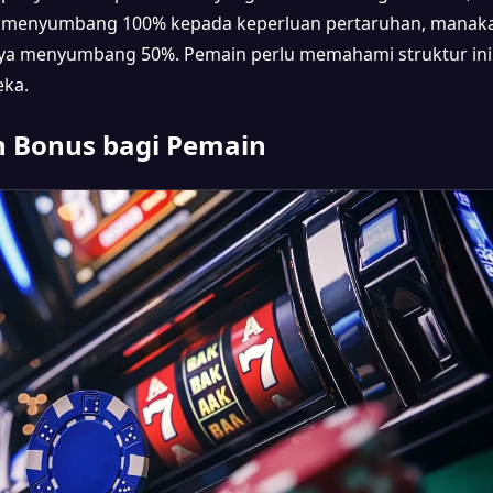
n menyumbang 100% kepada keperluan pertaruhan, manaka
nya menyumbang 50%. Pemain perlu memahami struktur ini
ka.
 Bonus bagi Pemain