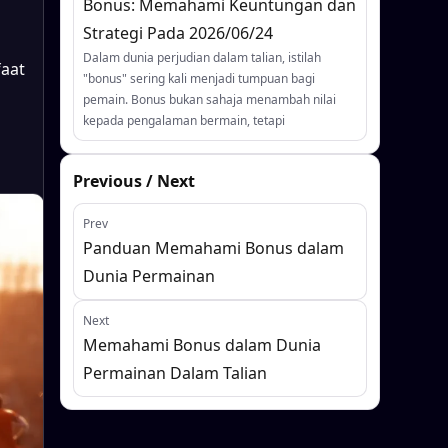
Bonus: Memahami Keuntungan dan
Strategi Pada 2026/06/24
Dalam dunia perjudian dalam talian, istilah
faat
"bonus" sering kali menjadi tumpuan bagi
pemain. Bonus bukan sahaja menambah nilai
kepada pengalaman bermain, tetapi
Previous / Next
Prev
Panduan Memahami Bonus dalam
Dunia Permainan
Next
Memahami Bonus dalam Dunia
Permainan Dalam Talian