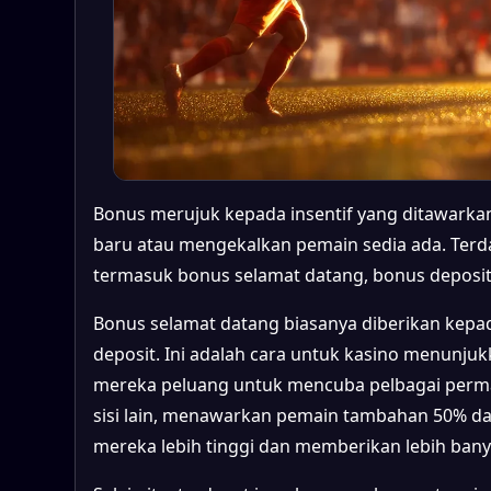
Bonus merujuk kepada insentif yang ditawarkan
baru atau mengekalkan pemain sedia ada. Terda
termasuk bonus selamat datang, bonus deposit 
Bonus selamat datang biasanya diberikan kep
deposit. Ini adalah cara untuk kasino menun
mereka peluang untuk mencuba pelbagai permain
sisi lain, menawarkan pemain tambahan 50% da
mereka lebih tinggi dan memberikan lebih ban