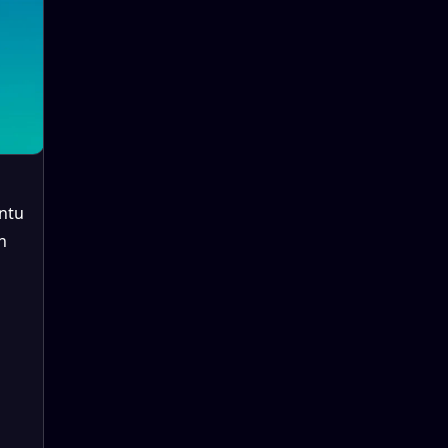
entu
n