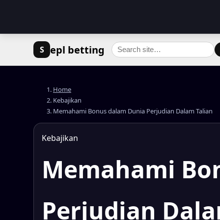
epl betting
S
Search
Home
Kebajikan
Memahami Bonus dalam Dunia Perjudian Dalam Talian
Kebajikan
Memahami Bon
Perjudian Dala