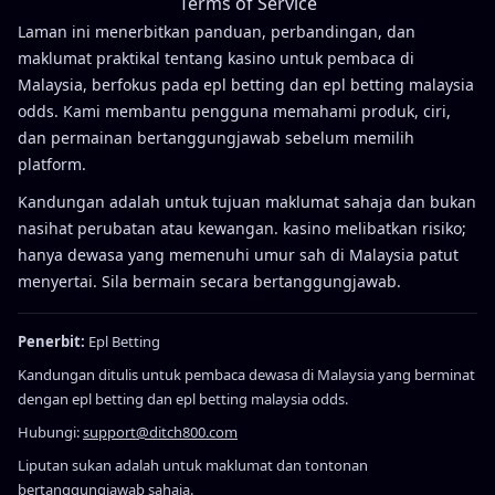
Terms of Service
Laman ini menerbitkan panduan, perbandingan, dan
maklumat praktikal tentang kasino untuk pembaca di
Malaysia, berfokus pada epl betting dan epl betting malaysia
odds. Kami membantu pengguna memahami produk, ciri,
dan permainan bertanggungjawab sebelum memilih
platform.
Kandungan adalah untuk tujuan maklumat sahaja dan bukan
nasihat perubatan atau kewangan. kasino melibatkan risiko;
hanya dewasa yang memenuhi umur sah di Malaysia patut
menyertai. Sila bermain secara bertanggungjawab.
Penerbit:
Epl Betting
Kandungan ditulis untuk pembaca dewasa di Malaysia yang berminat
dengan epl betting dan epl betting malaysia odds.
Hubungi:
support@ditch800.com
Liputan sukan adalah untuk maklumat dan tontonan
bertanggungjawab sahaja.