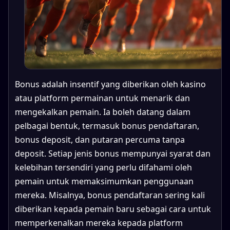
Bonus adalah insentif yang diberikan oleh kasino
atau platform permainan untuk menarik dan
mengekalkan pemain. Ia boleh datang dalam
pelbagai bentuk, termasuk bonus pendaftaran,
bonus deposit, dan putaran percuma tanpa
deposit. Setiap jenis bonus mempunyai syarat dan
kelebihan tersendiri yang perlu difahami oleh
pemain untuk memaksimumkan penggunaan
mereka. Misalnya, bonus pendaftaran sering kali
diberikan kepada pemain baru sebagai cara untuk
memperkenalkan mereka kepada platform