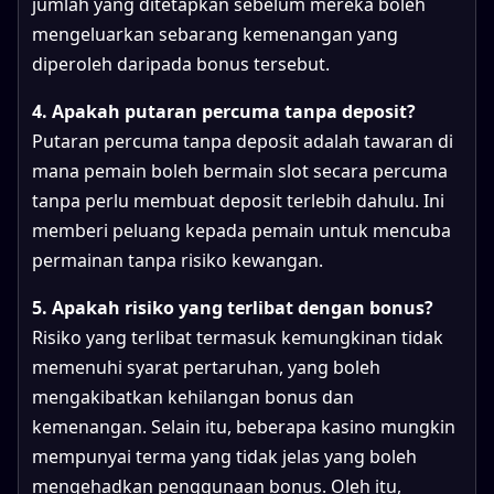
jumlah yang ditetapkan sebelum mereka boleh
mengeluarkan sebarang kemenangan yang
diperoleh daripada bonus tersebut.
4. Apakah putaran percuma tanpa deposit?
Putaran percuma tanpa deposit adalah tawaran di
mana pemain boleh bermain slot secara percuma
tanpa perlu membuat deposit terlebih dahulu. Ini
memberi peluang kepada pemain untuk mencuba
permainan tanpa risiko kewangan.
5. Apakah risiko yang terlibat dengan bonus?
Risiko yang terlibat termasuk kemungkinan tidak
memenuhi syarat pertaruhan, yang boleh
mengakibatkan kehilangan bonus dan
kemenangan. Selain itu, beberapa kasino mungkin
mempunyai terma yang tidak jelas yang boleh
mengehadkan penggunaan bonus. Oleh itu,