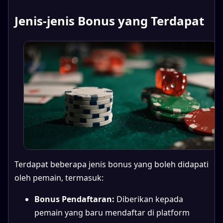
Jenis-jenis Bonus yang Terdapat
Terdapat beberapa jenis bonus yang boleh didapati
oleh pemain, termasuk:
Bonus Pendaftaran:
Diberikan kepada
pemain yang baru mendaftar di platform