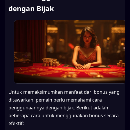
dengan Bijak
Untuk memaksimumkan manfaat dari bonus yang
ditawarkan, pemain perlu memahami cara
penggunaannya dengan bijak. Berikut adalah
beberapa cara untuk menggunakan bonus secara
efektif: