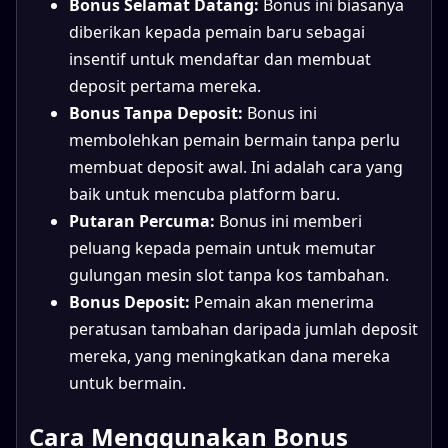
Bonus Selamat Datang:
Bonus ini biasanya
diberikan kepada pemain baru sebagai
insentif untuk mendaftar dan membuat
deposit pertama mereka.
Bonus Tanpa Deposit:
Bonus ini
membolehkan pemain bermain tanpa perlu
membuat deposit awal. Ini adalah cara yang
baik untuk mencuba platform baru.
Putaran Percuma:
Bonus ini memberi
peluang kepada pemain untuk memutar
gulungan mesin slot tanpa kos tambahan.
Bonus Deposit:
Pemain akan menerima
peratusan tambahan daripada jumlah deposit
mereka, yang meningkatkan dana mereka
untuk bermain.
Cara Menggunakan Bonus