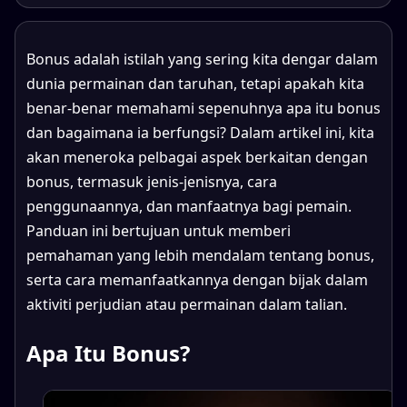
Bonus adalah istilah yang sering kita dengar dalam
dunia permainan dan taruhan, tetapi apakah kita
benar-benar memahami sepenuhnya apa itu bonus
dan bagaimana ia berfungsi? Dalam artikel ini, kita
akan meneroka pelbagai aspek berkaitan dengan
bonus, termasuk jenis-jenisnya, cara
penggunaannya, dan manfaatnya bagi pemain.
Panduan ini bertujuan untuk memberi
pemahaman yang lebih mendalam tentang bonus,
serta cara memanfaatkannya dengan bijak dalam
aktiviti perjudian atau permainan dalam talian.
Apa Itu Bonus?