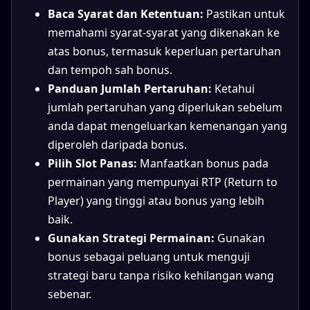
Baca Syarat dan Ketentuan:
Pastikan untuk
memahami syarat-syarat yang dikenakan ke
atas bonus, termasuk keperluan pertaruhan
dan tempoh sah bonus.
Panduan Jumlah Pertaruhan:
Ketahui
jumlah pertaruhan yang diperlukan sebelum
anda dapat mengeluarkan kemenangan yang
diperoleh daripada bonus.
Pilih Slot Panas:
Manfaatkan bonus pada
permainan yang mempunyai RTP (Return to
Player) yang tinggi atau bonus yang lebih
baik.
Gunakan Strategi Permainan:
Gunakan
bonus sebagai peluang untuk menguji
strategi baru tanpa risiko kehilangan wang
sebenar.