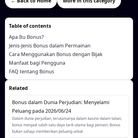
← Back to Home
More in this category
Table of contents
Apa Itu Bonus?
Jenis-Jenis Bonus dalam Permainan
Cara Menggunakan Bonus dengan Bijak
Manfaat bagi Pengguna
FAQ tentang Bonus
Related
Bonus dalam Dunia Perjudian: Menyelami
Peluang pada 2026/06/24
Dalam dunia perjudian, terutamanya dalam kasino dalam talian,
bonus menjadi salah satu daya tarik utama bagi pemain. Bonus
bukan sahaja memberikan peluang untuk