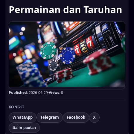
Permainan dan Taruhan
Published:
2026-06-29
·
Views:
0
KONGSI
WhatsApp
Telegram
Facebook
X
Salin pautan