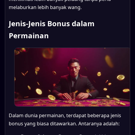
melaburkan lebih banyak wang.
Jenis-Jenis Bonus dalam
Permainan
Dalam dunia permainan, terdapat beberapa jenis
bonus yang biasa ditawarkan. Antaranya adalah: