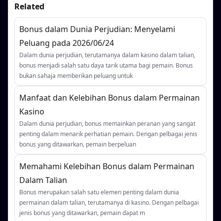
Related
Bonus dalam Dunia Perjudian: Menyelami
Peluang pada 2026/06/24
Dalam dunia perjudian, terutamanya dalam kasino dalam talian,
bonus menjadi salah satu daya tarik utama bagi pemain. Bonus
bukan sahaja memberikan peluang untuk
Manfaat dan Kelebihan Bonus dalam Permainan
Kasino
Dalam dunia perjudian, bonus memainkan peranan yang sangat
penting dalam menarik perhatian pemain. Dengan pelbagai jenis
bonus yang ditawarkan, pemain berpeluan
Memahami Kelebihan Bonus dalam Permainan
Dalam Talian
Bonus merupakan salah satu elemen penting dalam dunia
permainan dalam talian, terutamanya di kasino. Dengan pelbagai
jenis bonus yang ditawarkan, pemain dapat m