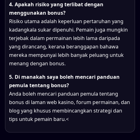
4. Apakah risiko yang terlibat dengan
menggunakan bonus?
Risiko utama adalah keperluan pertaruhan yang
kadangkala sukar dipenuhi. Pemain juga mungkin
terjebak dalam permainan lebih lama daripada
yang dirancang, kerana beranggapan bahawa
mereka mempunyai lebih banyak peluang untuk
menang dengan bonus.
5. Di manakah saya boleh mencari panduan
pemula tentang bonus?
Anda boleh mencari panduan pemula tentang
bonus di laman web kasino, forum permainan, dan
blog yang khusus membincangkan strategi dan
tips untuk pemain baru.<