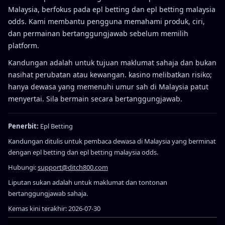
Malaysia, berfokus pada epl betting dan epl betting malaysia
odds. Kami membantu pengguna memahami produk, ciri,
dan permainan bertanggungjawab sebelum memilih
platform.
Kandungan adalah untuk tujuan maklumat sahaja dan bukan
nasihat perubatan atau kewangan. kasino melibatkan risiko;
hanya dewasa yang memenuhi umur sah di Malaysia patut
menyertai. Sila bermain secara bertanggungjawab.
Penerbit:
Epl Betting
Kandungan ditulis untuk pembaca dewasa di Malaysia yang berminat
dengan epl betting dan epl betting malaysia odds.
Hubungi:
support@ditch800.com
Liputan sukan adalah untuk maklumat dan tontonan
bertanggungjawab sahaja.
Kemas kini terakhir: 2026-07-30