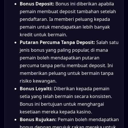
Bonus Deposit:
Bonus ini diberikan apabila
pemain membuat deposit tambahan setelah
pendaftaran. Ia memberi peluang kepada
pemain untuk mendapatkan lebih banyak
kredit untuk bermain.
Putaran Percuma Tanpa Deposit:
Salah satu
jenis bonus yang paling popular, di mana
pemain boleh mendapatkan putaran
percuma tanpa perlu membuat deposit. Ini
memberikan peluang untuk bermain tanpa
risiko kewangan.
Bonus Loyalti:
Diberikan kepada pemain
setia yang telah bermain secara konsisten.
Bonus ini bertujuan untuk menghargai
kesetiaan mereka kepada kasino.
Bonus Rujukan:
Pemain boleh mendapatkan
bonus dengan merujuk rakan mereka untuk