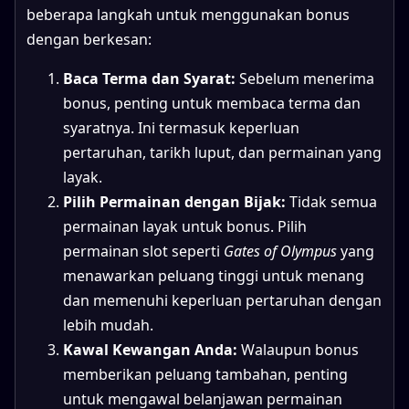
beberapa langkah untuk menggunakan bonus
dengan berkesan:
Baca Terma dan Syarat:
Sebelum menerima
bonus, penting untuk membaca terma dan
syaratnya. Ini termasuk keperluan
pertaruhan, tarikh luput, dan permainan yang
layak.
Pilih Permainan dengan Bijak:
Tidak semua
permainan layak untuk bonus. Pilih
permainan slot seperti
Gates of Olympus
yang
menawarkan peluang tinggi untuk menang
dan memenuhi keperluan pertaruhan dengan
lebih mudah.
Kawal Kewangan Anda:
Walaupun bonus
memberikan peluang tambahan, penting
untuk mengawal belanjawan permainan