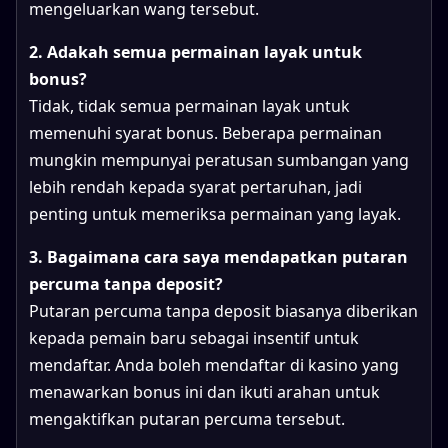
mengeluarkan wang tersebut.
2. Adakah semua permainan layak untuk
bonus?
Tidak, tidak semua permainan layak untuk
memenuhi syarat bonus. Beberapa permainan
mungkin mempunyai peratusan sumbangan yang
lebih rendah kepada syarat pertaruhan, jadi
penting untuk memeriksa permainan yang layak.
3. Bagaimana cara saya mendapatkan putaran
percuma tanpa deposit?
Putaran percuma tanpa deposit biasanya diberikan
kepada pemain baru sebagai insentif untuk
mendaftar. Anda boleh mendaftar di kasino yang
menawarkan bonus ini dan ikuti arahan untuk
mengaktifkan putaran percuma tersebut.