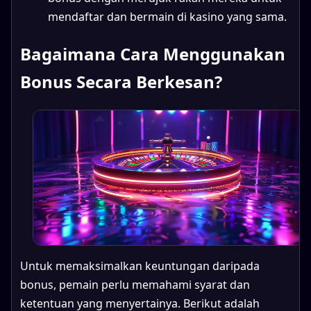
mendaftar dan bermain di kasino yang sama.
Bagaimana Cara Menggunakan
Bonus Secara Berkesan?
Untuk memaksimalkan keuntungan daripada
bonus, pemain perlu memahami syarat dan
ketentuan yang menyertainya. Berikut adalah