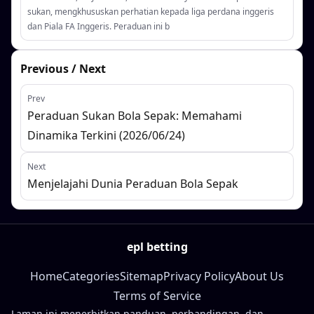
sukan, mengkhususkan perhatian kepada liga perdana inggeris
dan Piala FA Inggeris. Peraduan ini b
Previous / Next
Prev
Peraduan Sukan Bola Sepak: Memahami
Dinamika Terkini (2026/06/24)
Next
Menjelajahi Dunia Peraduan Bola Sepak
epl betting
Home
Categories
Sitemap
Privacy Policy
About Us
Terms of Service
Laman ini menerbitkan panduan, perbandingan, dan