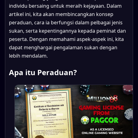
individu bersaing untuk meraih kejayaan. Dalam
artikel ini, kita akan membincangkan konsep
peraduan, cara ia berfungsi dalam pelbagai jenis
sukan, serta kepentingannya kepada peminat dan
peserta. Dengan memahami aspek-aspek ini, kita
dapat menghargai pengalaman sukan dengan
lebih mendalam.
Apa itu Peraduan?