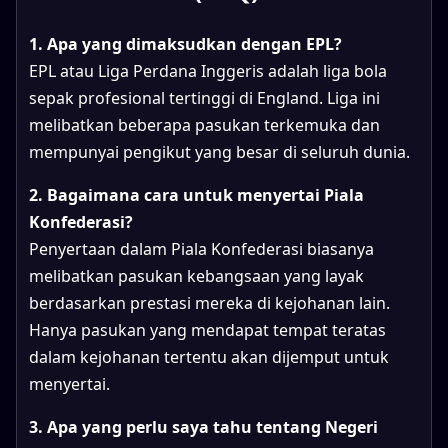
1. Apa yang dimaksudkan dengan EPL?
EPL atau Liga Perdana Inggeris adalah liga bola
sepak profesional tertinggi di England. Liga ini
melibatkan beberapa pasukan terkemuka dan
mempunyai pengikut yang besar di seluruh dunia.
2. Bagaimana cara untuk menyertai Piala
Konfederasi?
Penyertaan dalam Piala Konfederasi biasanya
melibatkan pasukan kebangsaan yang layak
berdasarkan prestasi mereka di kejohanan lain.
Hanya pasukan yang mendapat tempat teratas
dalam kejohanan tertentu akan dijemput untuk
menyertai.
3. Apa yang perlu saya tahu tentang Negeri