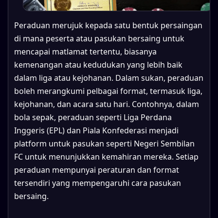
Peraduan merujuk kepada satu bentuk persaingan
di mana peserta atau pasukan bersaing untuk
mencapai matlamat tertentu, biasanya
kemenangan atau kedudukan yang lebih baik
dalam liga atau kejohanan. Dalam sukan, peraduan
boleh merangkumi pelbagai format, termasuk liga,
kejohanan, dan acara satu hari. Contohnya, dalam
bola sepak, peraduan seperti Liga Perdana
Inggeris (EPL) dan Piala Konfederasi menjadi
platform untuk pasukan seperti Negeri Sembilan
FC untuk menunjukkan kemahiran mereka. Setiap
peraduan mempunyai peraturan dan format
tersendiri yang mempengaruhi cara pasukan
bersaing.