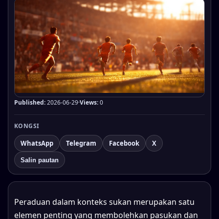
Published:
2026-06-29
·
Views:
0
KONGSI
WhatsApp
Telegram
Facebook
X
Salin pautan
Peraduan dalam konteks sukan merupakan satu
elemen penting yang membolehkan pasukan dan