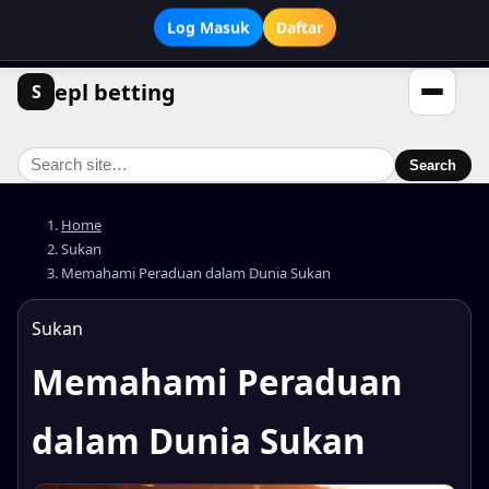
Log Masuk
Daftar
epl betting
S
Search
Search
Home
Sukan
Memahami Peraduan dalam Dunia Sukan
Sukan
Memahami Peraduan
dalam Dunia Sukan