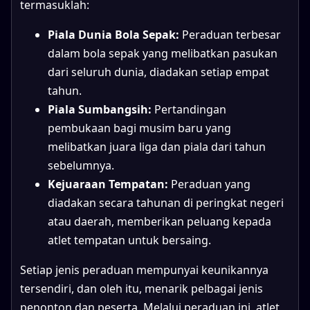
termasuklah:
Piala Dunia Bola Sepak:
Peraduan terbesar
dalam bola sepak yang melibatkan pasukan
dari seluruh dunia, diadakan setiap empat
tahun.
Piala Sumbangsih:
Pertandingan
pembukaan bagi musim baru yang
melibatkan juara liga dan piala dari tahun
sebelumnya.
Kejuaraan Tempatan:
Peraduan yang
diadakan secara tahunan di peringkat negeri
atau daerah, memberikan peluang kepada
atlet tempatan untuk bersaing.
Setiap jenis peraduan mempunyai keunikannya
tersendiri, dan oleh itu, menarik pelbagai jenis
penonton dan peserta. Melalui peraduan ini, atlet