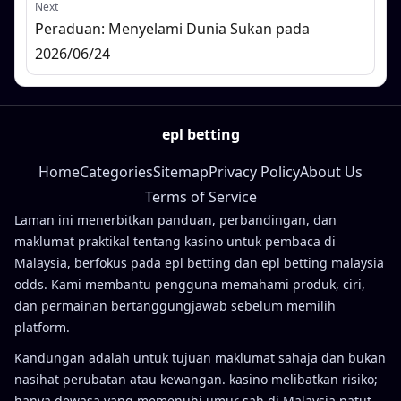
Next
Peraduan: Menyelami Dunia Sukan pada
2026/06/24
epl betting
Home
Categories
Sitemap
Privacy Policy
About Us
Terms of Service
Laman ini menerbitkan panduan, perbandingan, dan
maklumat praktikal tentang kasino untuk pembaca di
Malaysia, berfokus pada epl betting dan epl betting malaysia
odds. Kami membantu pengguna memahami produk, ciri,
dan permainan bertanggungjawab sebelum memilih
platform.
Kandungan adalah untuk tujuan maklumat sahaja dan bukan
nasihat perubatan atau kewangan. kasino melibatkan risiko;
hanya dewasa yang memenuhi umur sah di Malaysia patut