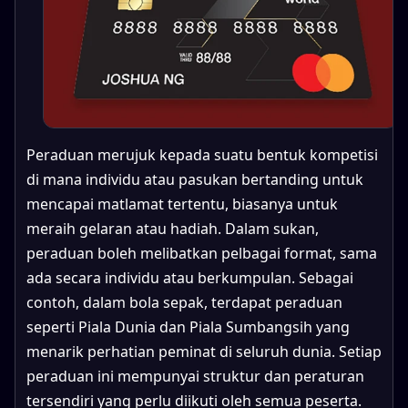
Peraduan merujuk kepada suatu bentuk kompetisi
di mana individu atau pasukan bertanding untuk
mencapai matlamat tertentu, biasanya untuk
meraih gelaran atau hadiah. Dalam sukan,
peraduan boleh melibatkan pelbagai format, sama
ada secara individu atau berkumpulan. Sebagai
contoh, dalam bola sepak, terdapat peraduan
seperti Piala Dunia dan Piala Sumbangsih yang
menarik perhatian peminat di seluruh dunia. Setiap
peraduan ini mempunyai struktur dan peraturan
tersendiri yang perlu diikuti oleh semua peserta.