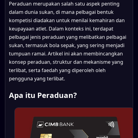
Peraduan merupakan salah satu aspek penting
dalam dunia sukan, di mana pelbagai bentuk
kompetisi diadakan untuk menilai kemahiran dan
keupayaan atlet. Dalam konteks ini, terdapat
pelbagai jenis peraduan yang melibatkan pelbagai
sukan, termasuk bola sepak, yang sering menjadi
tumpuan ramai. Artikel ini akan membincangkan
konsep peraduan, struktur dan mekanisme yang
terlibat, serta faedah yang diperoleh oleh
pengguna yang terlibat.
Apa itu Peraduan?