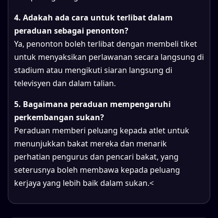
4. Adakah ada cara untuk terlibat dalam
peraduan sebagai penonton?
Ya, penonton boleh terlibat dengan membeli tiket
untuk menyaksikan perlawanan secara langsung di
stadium atau mengikuti siaran langsung di
televisyen dan dalam talian.
5. Bagaimana peraduan mempengaruhi
perkembangan sukan?
Peraduan memberi peluang kepada atlet untuk
menunjukkan bakat mereka dan menarik
perhatian pengurus dan pencari bakat, yang
seterusnya boleh membawa kepada peluang
kerjaya yang lebih baik dalam sukan.<