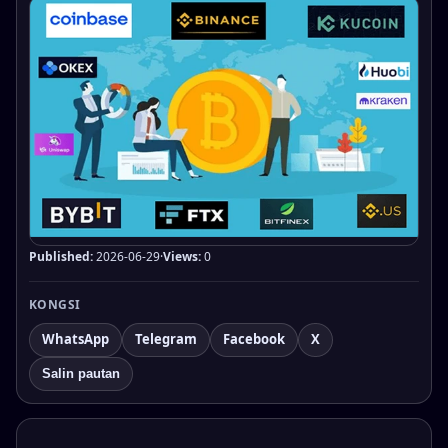
Published:
2026-06-29
·
Views:
0
KONGSI
WhatsApp
Telegram
Facebook
X
Salin pautan