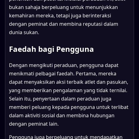
bukan sahaja berpeluang untuk menunjukkan
kemahiran mereka, tetapi juga berinteraksi
dengan peminat dan membina reputasi dalam
dunia sukan.
Faedah bagi Pengguna
Dengan mengikuti peraduan, pengguna dapat
menikmati pelbagai faedah. Pertama, mereka
dapat menyaksikan aksi terbaik atlet dan pasukan,
yang memberikan pengalaman yang tidak ternilai.
Selain itu, penyertaan dalam peraduan juga
memberi peluang kepada pengguna untuk terlibat
dalam aktiviti sosial dan membina hubungan
dengan peminat lain.
Pengguna juga berpeluang untuk mendapatkan