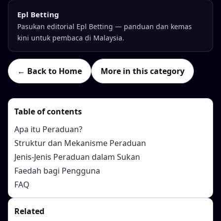
Epl Betting
Pasukan editorial Epl Betting — panduan dan kemas
kini untuk pembaca di Malaysia.
← Back to Home
More in this category
Table of contents
Apa itu Peraduan?
Struktur dan Mekanisme Peraduan
Jenis-Jenis Peraduan dalam Sukan
Faedah bagi Pengguna
FAQ
Related